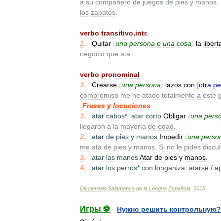
a
su
compañero
de
juegos
de
pies
y
manos
.
los
zapatos
.
_
verbo
transitivo
,
intr
.
1
.
_
Quitar
(
una
persona
o
una
cosa
)
la
libert
negocio
que
ata
.
_
verbo
pronominal
1
.
_
Crearse
(
una
persona
)
lazos
con
[
otra
pe
compromiso
me
he
atado
totalmente
a
este
Frases
y
locuciones
1
.
_
atar
cabos
*.
atar
corto
Obligar
(
una
pers
llegaron
a
la
mayoría
de
edad
.
2
.
_
atar
de
pies
y
manos
Impedir
(
una
perso
me
ata
de
pies
y
manos
.
Si
no
le
pides
discu
3
.
_
atar
las
manos
Atar
de
pies
y
manos
.
4
.
_
atar
los
perros
*
con
longaniza
.
atarse
/
a
Diccionario
Salamanca
de
la
Lengua
Española
.
2015
.
Игры ⚽
Нужно решить контрольную?