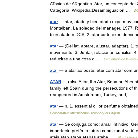
ATaxias de ARgentina. Atar, un concepto del 
Categoría: Wikipedia:Desambiguación …
Wi
atar
— atar, atado y bien atado expr. muy co
Montalbán, La soledad del manager, 1977, R
bien atado.» DCB. 2. atar corto expr. dom
atar
— (Del lat. aptāre, ajustar, adaptar). 1. t
movimiento. 3. Juntar, relacionar, conciliar. 
reducirse a una cosa o …
Diccionario de la leng
atar
— a atar ao poste. atar com atar com 
ATAR
— (also Attar, Ibn Atar, Benatar, Abena
family left Spain during the persecutions of 
reappeared in Amsterdam, Turkey, and,…
atar
— n. 1. essential oil or perfume obtaine
Collaborative International Dictionary of English
atar
— Se conjuga como: amar Infinitivo: Ger
imperfecto pretérito futuro condicional yo tú é
atáis atan ataba atabas ataba …
Wordreferenc