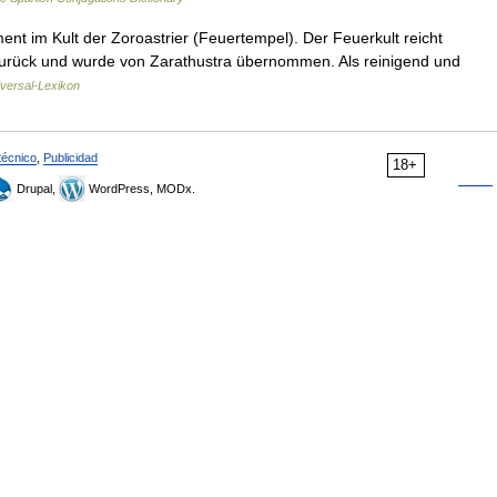
nt im Kult der Zoroastrier (Feuertempel). Der Feuerkult reicht
r zurück und wurde von Zarathustra übernommen. Als reinigend und
versal-Lexikon
técnico
,
Publicidad
18+
Drupal,
WordPress, MODx.