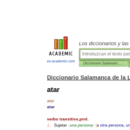
Los diccionarios y la
es-academic.com
Diccionario Salamanca de la Lengua Española
Diccionario Salamanca de la
atar
atar
atar
_
verbo
transitivo
,
prnl
.
1
.
_
Sujetar
(
una
persona
)
[
a
otra
persona
,
u